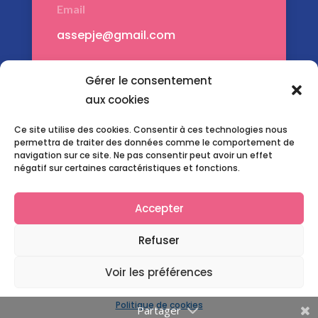
Email
assepje@gmail.com
Adresse
Gérer le consentement
Montauban – 82000
aux cookies
Ce site utilise des cookies. Consentir à ces technologies nous
permettra de traiter des données comme le comportement de
navigation sur ce site. Ne pas consentir peut avoir un effet
négatif sur certaines caractéristiques et fonctions.
Accepter
Refuser
© 2024 ÊTRE PARENT UN JE D’ENFANT – Toute
reproduction interdite. Conception :
Com’Hugo
Voir les préférences
Politique de cookies